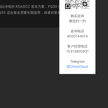
相比传统的 RSA/ECC 签名方案，PQSS 使用经过理论论证
QSS 适合签名需要长期使用，或者对签名效率要求较高的场
购买咨询
微信扫一扫
咨询电话
4000144014
客户经理电话
15313800931
Telegram
@ChinaCloud