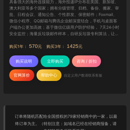
具备强大的海外连接能力，海外投递IP分布在美国、新加坡、
澳大利亚等多个国家；拥有分级管理、归档、备份、搬家、审
批、日程会议、通知公告、个性群发、保密邮件；Foxmail、
微信小程序、QQ邮箱与腾讯企业邮深度结合，手机与桌面客
户端办公更加高效；基于微信亿级用户防护经验， 7天24小时
安全监控；海量反垃圾邮件样本，自研反垃圾专利算法，让工
作更纯净高效。
570
1425
购买1年：
元 购买3年：
元
购买说明
立即购买
咨询 / 折扣
官网算价
帮助中心
自定义用户数请联系客服
订单将随机匹配给全国授权的79家经销商中的一家，以最
终订单为主。（特别注意：如域名已经在经销商报备，请