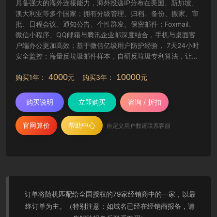
具备强大的海外连接能力，海外投递IP分布在美国、新加坡、
澳大利亚等多个国家；拥有分级管理、归档、备份、搬家、审
批、日程会议、通知公告、个性群发、保密邮件；Foxmail、
微信小程序、QQ邮箱与腾讯企业邮深度结合，手机与桌面客
户端办公更加高效；基于微信亿级用户防护经验， 7天24小时
安全监控；海量反垃圾邮件样本，自研反垃圾专利算法，让工
作更纯净高效。
4000
10000
购买1年：
元 购买3年：
元
购买说明
立即购买
咨询 / 折扣
官网算价
帮助中心
自定义用户数请联系客服
订单将随机匹配给全国授权的79家经销商中的一家，以最
终订单为主。（特别注意：如域名已经在经销商报备，请